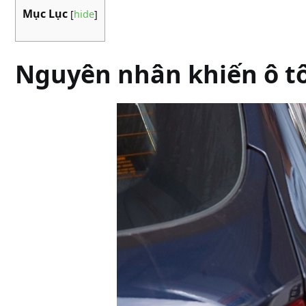
Mục Lục
[
hide
]
Nguyên nhân khiến ô t