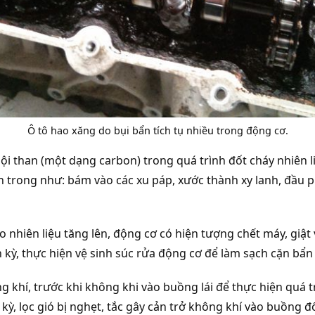
Ô tô hao xăng do bụi bẩn tích tụ nhiều trong động cơ.
ội than (một dạng carbon) trong quá trình đốt cháy nhiên l
bên trong như: bám vào các xu páp, xước thành xy lanh, đầu
 nhiên liệu tăng lên, động cơ có hiện tượng chết máy, giậ
kỳ, thực hiện vệ sinh súc rửa động cơ để làm sạch cặn bẩn
 khí, trước khi không khi vào buồng lái để thực hiện quá trì
kỳ, lọc gió bị nghẹt, tắc gây cản trở không khí vào buồng