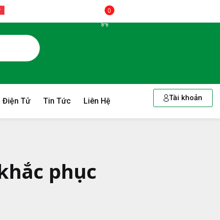
0
Tài khoản
 Điện Tử
Tin Tức
Liên Hệ
 khắc phục