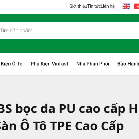
Giới thiệu
Tin tức
Liên hệ
 Kiện Ô Tô
Phụ Kiện Vinfast
Nhà Phân Phối
Bảo Hành
BS bọc da PU cao cấp H
Sàn Ô Tô TPE Cao Cấp