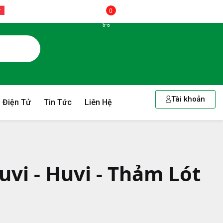
0
Tài khoản
 Điện Tử
Tin Tức
Liên Hệ
uvi - Huvi - Thảm Lót