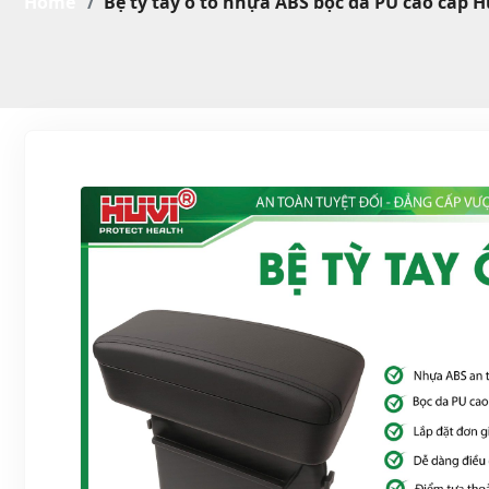
Home
Bệ tỳ tay ô tô nhựa ABS bọc da PU cao cấp H