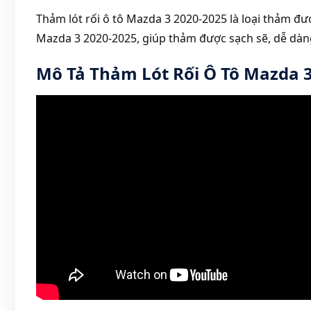
Thảm lót rối ô tô Mazda 3 2020-2025 là loại thảm đư
Mazda 3 2020-2025, giúp thảm được sạch sẽ, dễ dàng
Mô Tả Thảm Lót Rối Ô Tô Mazda 