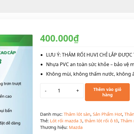
400.000
₫
LƯU Ý: THẢM RỐI HUVI CHỈ LẮP ĐƯỢC
Nhựa PVC an toàn sức khỏe – bảo vệ m
Không mùi, không thấm nước, không 
Thêm vào giỏ
-
+
hàng
Danh mục:
Thảm lót sàn
,
Sản Phẩm Hot
,
Thảm
Thẻ:
Lót rối mazda 3
,
thảm lót rối ô tô
,
Thảm 
Thương hiệu:
Mazda