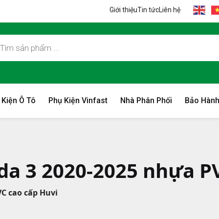
Giới thiệu
Tin tức
Liên hệ
 Kiện Ô Tô
Phụ Kiện Vinfast
Nhà Phân Phối
Bảo Hành
zda 3 2020-2025 nhựa P
VC cao cấp Huvi