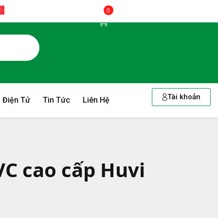
0
Tài khoản
 Điện Tử
Tin Tức
Liên Hệ
VC cao cấp Huvi