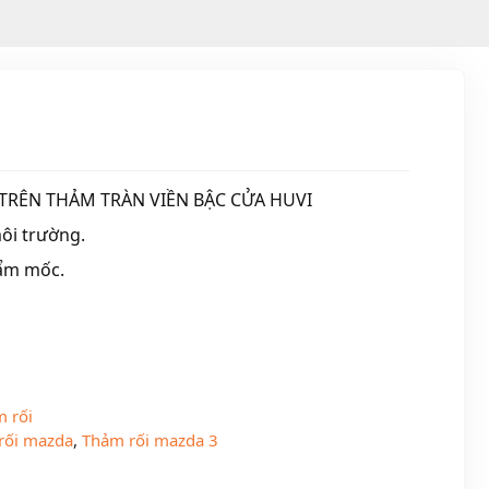
 TRÊN THẢM TRÀN VIỀN BẬC CỬA HUVI
ôi trường.
ẩm mốc.
 rối
rối mazda
,
Thảm rối mazda 3