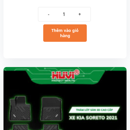
-
+
Thêm vào giỏ
hàng