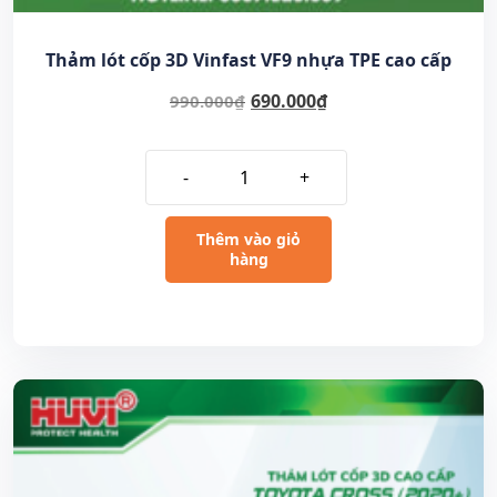
Thảm lót cốp 3D Vinfast VF9 nhựa TPE cao cấp
690.000
₫
990.000
₫
-
+
Thêm vào giỏ
hàng