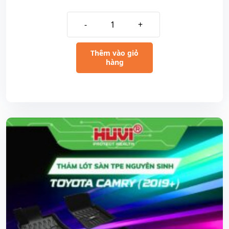
-
+
Thêm vào giỏ
hàng