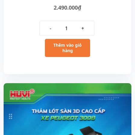
2.490.000
₫
-
+
Thêm vào giỏ
hàng