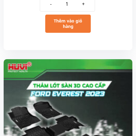
-
+
Thêm vào giỏ
hàng