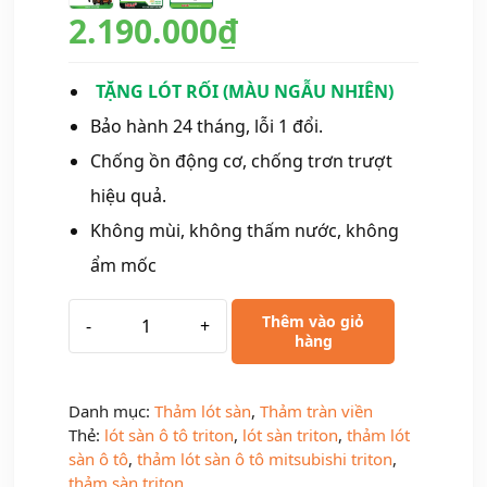
2.190.000
₫
TẶNG LÓT RỐI (MÀU NGẪU NHIÊN)
Bảo hành 24 tháng, lỗi 1 đổi.
Chống ồn động cơ, chống trơn trượt
hiệu quả.
Không mùi, không thấm nước, không
ẩm mốc
Thêm vào giỏ
-
+
hàng
Danh mục:
Thảm lót sàn
,
Thảm tràn viền
Thẻ:
lót sàn ô tô triton
,
lót sàn triton
,
thảm lót
sàn ô tô
,
thảm lót sàn ô tô mitsubishi triton
,
thảm sàn triton