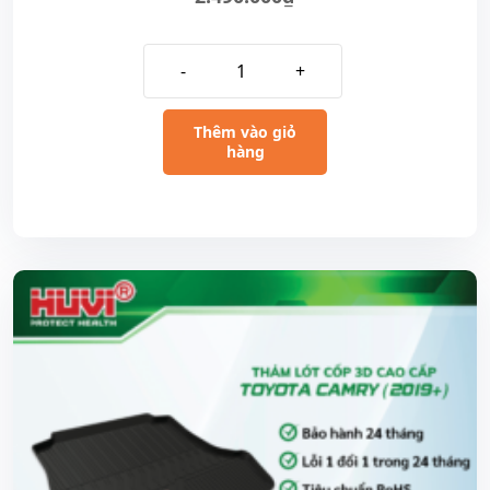
-
+
Thêm vào giỏ
hàng