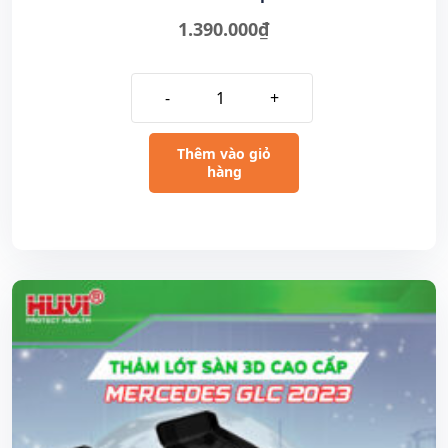
1.390.000
₫
-
+
Thêm vào giỏ
hàng