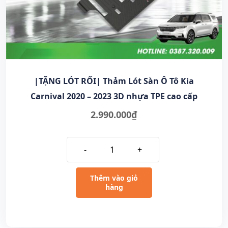
|TẶNG LÓT RỐI| Thảm Lót Sàn Ô Tô Kia
Carnival 2020 – 2023 3D nhựa TPE cao cấp
2.990.000
₫
-
+
Thêm vào giỏ
hàng