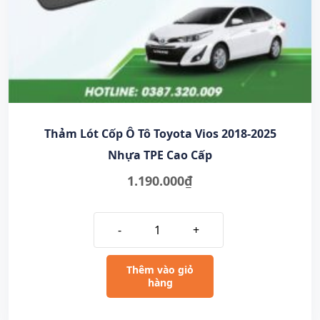
Thảm Lót Cốp Ô Tô Toyota Vios 2018-2025
Nhựa TPE Cao Cấp
1.190.000
₫
-
+
Thêm vào giỏ
hàng