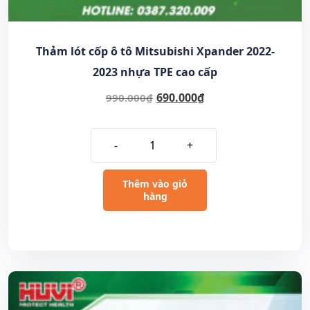
Thảm lót cốp ô tô Mitsubishi Xpander 2022-
2023 nhựa TPE cao cấp
690.000
₫
990.000
₫
-
+
Thêm vào giỏ
hàng