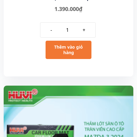
1.390.000
₫
-
+
Thêm vào giỏ
hàng