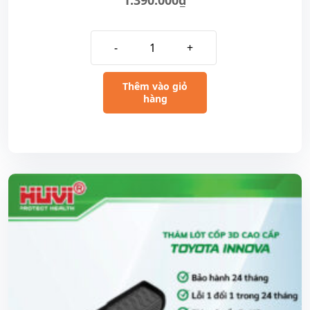
1.390.000
₫
-
+
Thêm vào giỏ
hàng