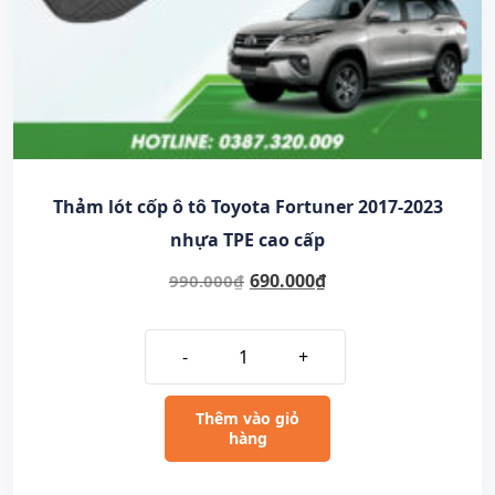
Thảm lót cốp ô tô Toyota Fortuner 2017-2023
nhựa TPE cao cấp
690.000
₫
990.000
₫
-
+
Thêm vào giỏ
hàng