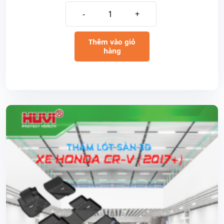
-
+
Thêm vào giỏ
hàng