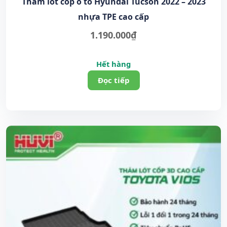
Thảm lót cốp ô tô Hyundai Tucson 2022 – 2023
nhựa TPE cao cấp
1.190.000
₫
Hết hàng
Đọc tiếp