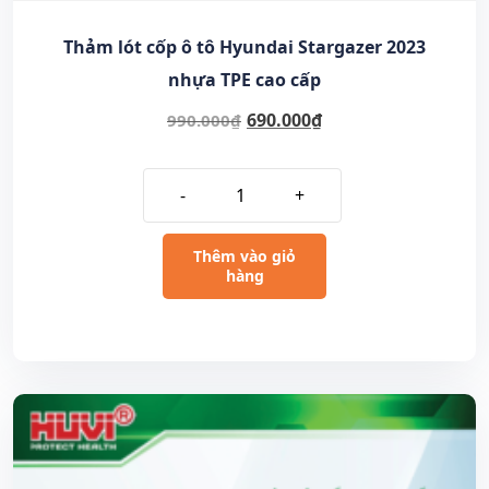
Thảm lót cốp ô tô Hyundai Stargazer 2023
nhựa TPE cao cấp
690.000
₫
990.000
₫
-
+
Thêm vào giỏ
hàng