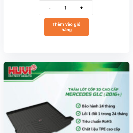
-
+
Thêm vào giỏ
hàng