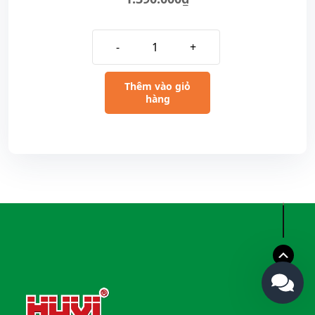
-
+
Thêm vào giỏ
hàng