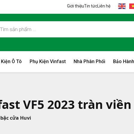
Giới thiệu
Tin tức
Liên hệ
 Kiện Ô Tô
Phụ Kiện Vinfast
Nhà Phân Phối
Bảo Hành
fast VF5 2023 tràn viền
 bậc cửa Huvi