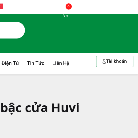
0
Tài khoản
 Điện Tử
Tin Tức
Liên Hệ
 bậc cửa Huvi