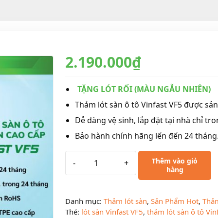
2.190.000
₫
TẶNG LÓT RỐI (MÀU NGẪU NHIÊN)
Thảm lót sàn ô tô Vinfast VF5 được sả
Dễ dàng vệ sinh, lắp đặt tại nhà chỉ tro
Bảo hành chính hãng lến đến 24 tháng
Thêm vào giỏ
-
+
hàng
Danh mục:
Thảm lót sàn
,
Sản Phẩm Hot
,
Thảm
Thẻ:
lót sàn Vinfast VF5
,
thảm lót sàn ô tô Vin