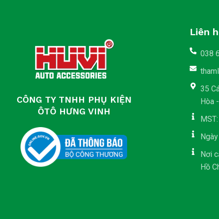
Liên 
038 
tham
35 C
CÔNG TY TNHH PHỤ KIỆN
Hòa 
ÔTÔ HƯNG VINH
MST:
Ngày
Nơi c
Hồ C