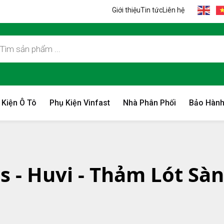
Giới thiệu
Tin tức
Liên hệ
 Kiện Ô Tô
Phụ Kiện Vinfast
Nhà Phân Phối
Bảo Hành
ns - Huvi - Thảm Lót Sà