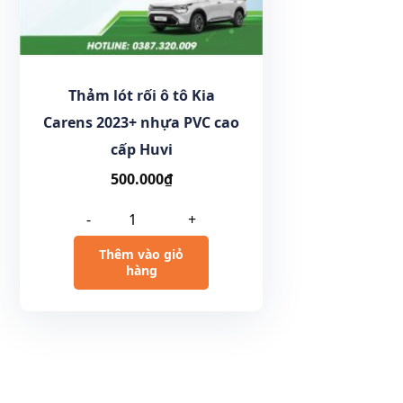
Thảm lót rối ô tô Kia
Carens 2023+ nhựa PVC cao
cấp Huvi
500.000
₫
-
+
Thêm vào giỏ
hàng