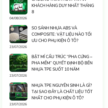
KHÁCH HÀNG DUY NHẤT THÁNG
8
04/08/2026
SO SÁNH NHỰA ABS VÀ
COMPOSITE: VẬT LIỆU NÀO TỐI
ƯU CHO PHỤ KIỆN Ô TÔ?
23/07/2026
BẬT MÍ CẤU TRÚC “PHA CỨNG –
PHA MỀM” QUYẾT ĐỊNH BỘ BỀN
NHỰA TPE SUỐT 10 NĂM
23/07/2026
NHỰA TPE NGUYÊN SINH LÀ GÌ?
TẠI SAO ĐÂY LÀ CHẤT LIỆU TỐT
NHẤT CHO PHỤ KIỆN Ô TÔ?
23/07/2026