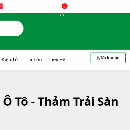
0
Tài khoản
 Điện Tử
Tin Tức
Liên Hệ
n Ô Tô - Thảm Trải Sàn