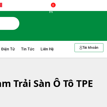
0
Tài khoản
 Điện Tử
Tin Tức
Liên Hệ
ảm Trải Sàn Ô Tô TPE