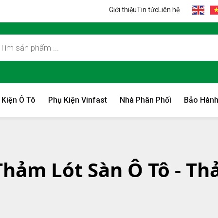
Giới thiệu
Tin tức
Liên hệ
 Kiện Ô Tô
Phụ Kiện Vinfast
Nhà Phân Phối
Bảo Hành
 Thảm Lót Sàn Ô Tô - Th