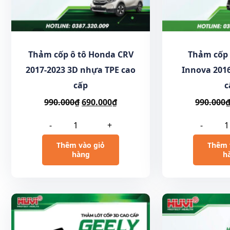
Thảm cốp ô tô Honda CRV
Thảm cốp 
2017-2023 3D nhựa TPE cao
Innova 2016
cấp
c
990.000
₫
690.000
₫
990.000
-
+
-
Thêm vào giỏ
Thêm 
hàng
h