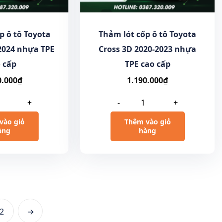
p ô tô Toyota
Thảm lót cốp ô tô Toyota
2024 nhựa TPE
Cross 3D 2020-2023 nhựa
 cấp
TPE cao cấp
0.000
₫
1.190.000
₫
+
-
+
vào giỏ
Thêm vào giỏ
àng
hàng
2
→