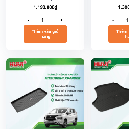
1.190.000
₫
1.39
-
+
-
Thêm vào giỏ
Thêm 
hàng
h