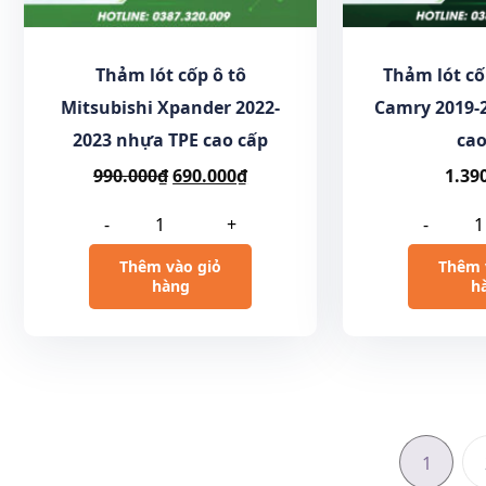
Thảm lót cốp ô tô
Thảm lót cố
Mitsubishi Xpander 2022-
Camry 2019-
2023 nhựa TPE cao cấp
cao
990.000
₫
690.000
₫
1.39
-
+
-
Thêm vào giỏ
Thêm 
hàng
h
1