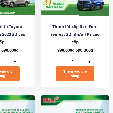
ô tô Toyota
Thảm lót cốp ô tô Ford
-2022 3D cao
Everest 3D nhựa TPE cao
ấp
cấp
₫
690.000
₫
990.000
₫
690.000
₫
+
-
+
vào giỏ
Thêm vào giỏ
àng
hàng