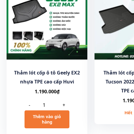
Thảm lót cốp ô tô Geely EX2
Thảm lót cốp
nhựa TPE cao cấp Huvi
Tucson 2022
TPE c
1.190.000
₫
1.19
-
+
Hết
Thêm vào giỏ
hàng