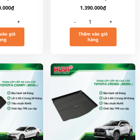
0.000
₫
1.390.000
₫
+
-
+
vào giỏ
Thêm vào giỏ
àng
hàng