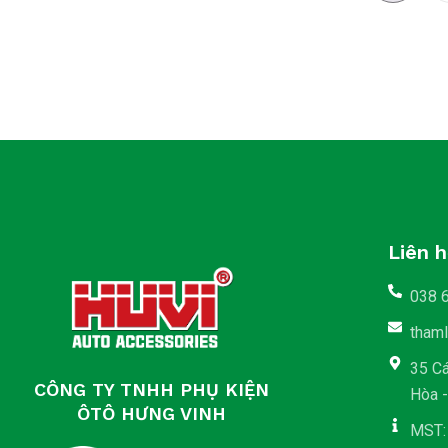
Liên 
038 
tham
35 C
CÔNG TY TNHH PHỤ KIỆN
Hòa 
ÔTÔ HƯNG VINH
MST: